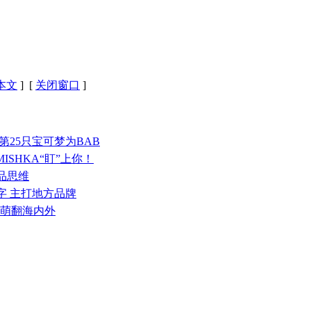
本文
] [
关闭窗口
]
款 第25只宝可梦为BAB
x MISHKA“盯”上你！
产品思维
字 主打地方品牌
漫萌翻海内外