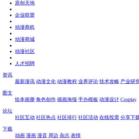
原创天地
企业联盟
动漫商机
动漫商城
动漫社区
人才招聘
资讯
最新漫讯
动漫文化
动漫教程
业界评论
技术攻略
产业研
图文
绘本画册
角色创作
插画海报
手办模板
动漫设计
Cosplay
论坛
社区互动
社区热点
社区排行
社区活动
在线投票
分享下
下载
动画
漫画
漫音
周边
杂志
表情