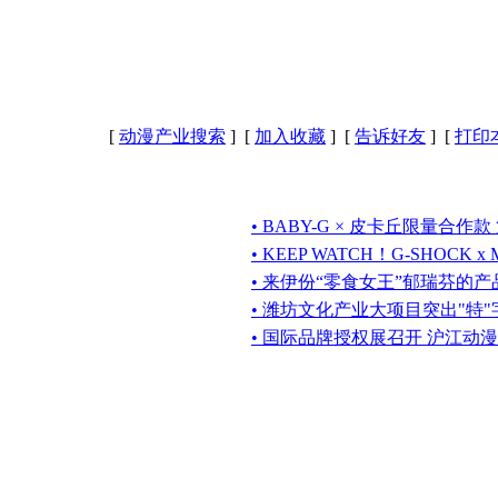
[
动漫产业搜索
] [
加入收藏
] [
告诉好友
] [
打印
• BABY-G × 皮卡丘限量合作
• KEEP WATCH！G-SHOCK 
• 来伊份“零食女王”郁瑞芬的
• 潍坊文化产业大项目突出"特"
• 国际品牌授权展召开 沪江动