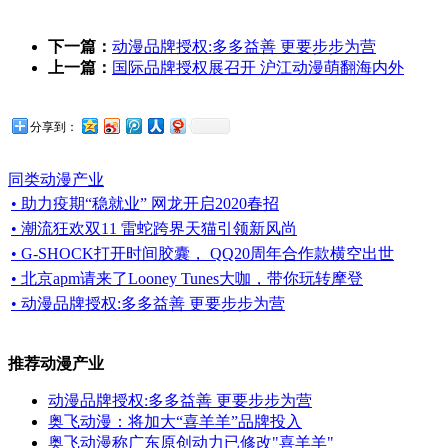
下一篇：
动漫品牌授权:多多益善 更要步步为营
上一篇：
国际品牌授权展召开 沪江动漫萌翻海内外
分享到：
同类动漫产业
• 助力疫期“稳就业” 网龙开启2020春招
• 潮流狂欢双11 雷蛇跨界天猫引领新风尚
• G-SHOCK打开时间胶囊， QQ20周年合作款横空出世
• 北京apm请来了Looney Tunes大咖，带你玩转摩登
• 动漫品牌授权:多多益善 更要步步为营
推荐动漫产业
动漫品牌授权:多多益善 更要步步为营
奥飞动漫：将加大“喜羊羊”品牌投入
奥飞动漫称广东原创动力已修改"喜羊羊"