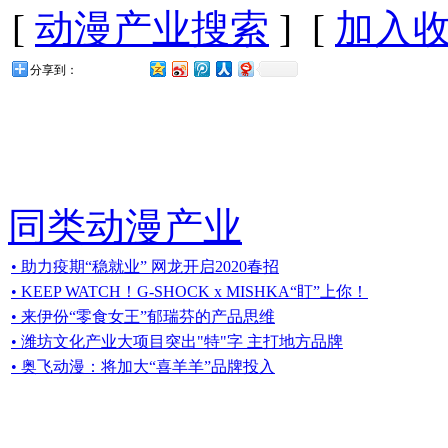
[
动漫产业搜索
] [
加入
分享到：
同类动漫产业
• 助力疫期“稳就业” 网龙开启2020春招
• KEEP WATCH！G-SHOCK x MISHKA“盯”上你！
• 来伊份“零食女王”郁瑞芬的产品思维
• 潍坊文化产业大项目突出"特"字 主打地方品牌
• 奥飞动漫：将加大“喜羊羊”品牌投入