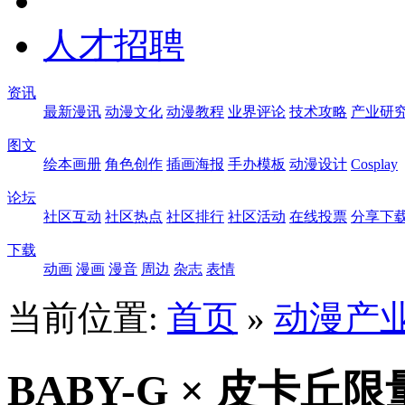
人才招聘
资讯
最新漫讯
动漫文化
动漫教程
业界评论
技术攻略
产业研
图文
绘本画册
角色创作
插画海报
手办模板
动漫设计
Cosplay
论坛
社区互动
社区热点
社区排行
社区活动
在线投票
分享下
下载
动画
漫画
漫音
周边
杂志
表情
当前位置:
首页
»
动漫产
BABY-G × 皮卡丘