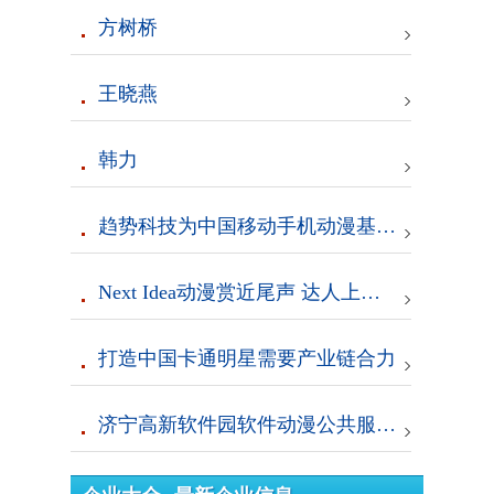
方树桥
王晓燕
韩力
趋势科技为中国移动手机动漫基地撑起“保护伞” 原文出自【比特网】，转载请保留原文链接：http://sec.chinabyte.com/340/12751840.shtml
Next Idea动漫赏近尾声 达人上演“最后的疯狂”
打造中国卡通明星需要产业链合力
济宁高新软件园软件动漫公共服务平台设备采购