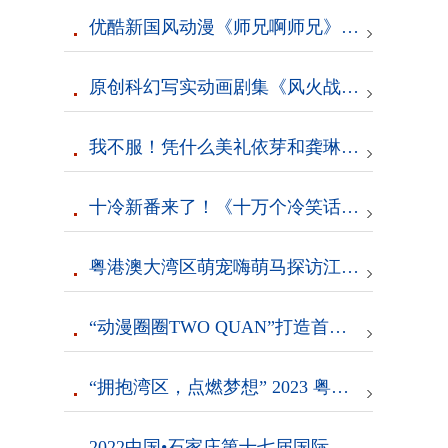
优酷新国风动漫《师兄啊师兄》官宣升级年番 看师兄走顶级升职路
原创科幻写实动画剧集《风火战纪》7月硬核登陆爱奇艺动漫频道
我不服！凭什么美礼依芽和龚琳娜的《花海》会输
十冷新番来了！《十万个冷笑话：2022》愚人节正式定档5月
粤港澳大湾区萌宠嗨萌马探访江门——“狂飙”名场面，一场文化与历史的交融碰撞
“动漫圈圈TWO QUAN”打造首届二次元奥莱
“拥抱湾区，点燃梦想” 2023 粤港澳湾区萌宠嗨萌马“碰拳”送祝福活动正式启动
2022中国•石家庄第十七届国际动漫博览交易会云展会开幕