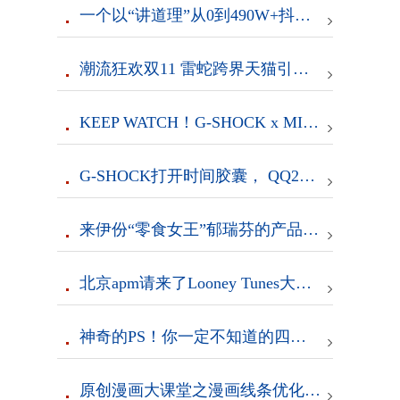
一个以“讲道理”从0到490W+抖音粉丝的人格化IP孵化之路
潮流狂欢双11 雷蛇跨界天猫引领新风尚
KEEP WATCH！G-SHOCK x MISHKA“盯”上你！
G-SHOCK打开时间胶囊， QQ20周年合作款横空出世！
来伊份“零食女王”郁瑞芬的产品思维
北京apm请来了Looney Tunes大咖，带你玩转摩登圣诞
神奇的PS！你一定不知道的四大PS技巧
原创漫画大课堂之漫画线条优化技巧与漫画神器retas软件介绍