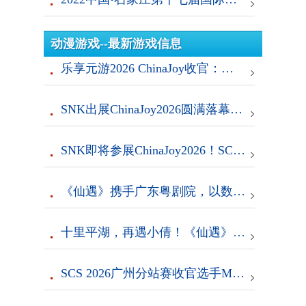
动漫游戏--最新游戏信息
乐享元游2026 ChinaJoy收官：用一场太极演绎仙遇“慢仙侠”
SNK出展ChinaJoy2026圆满落幕！ SCS 年度总决赛及ENC晋级名单揭晓
SNK即将参展ChinaJoy2026！SCS线下分站赛现场开赛
《仙遇》携手广东粤剧院，以数字仙侠焕新岭南戏曲之美
十里平湖，再遇小倩！《仙遇》 X 电影《倩女幽魂》正式开启
SCS 2026广州分站赛收官选手M’、NaiWang分获两大项目冠军，Lancer夺得EWC直通门票