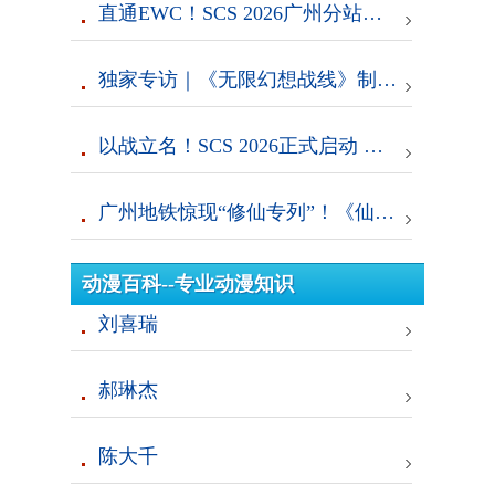
直通EWC！SCS 2026广州分站赛即将开赛！
独家专访｜《无限幻想战线》制作人：二次元RTS的拓荒者，邀你共筑无限幻想
以战立名！SCS 2026正式启动 全新赛年迎来重磅升级！
广州地铁惊现“修仙专列”！《仙遇》×《凡人修仙传》联动引爆全城打卡潮
动漫百科--专业动漫知识
刘喜瑞
郝琳杰
陈大千