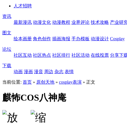
人才招聘
资讯
最新漫讯
动漫文化
动漫教程
业界评论
技术攻略
产业研
图文
绘本画册
角色创作
插画海报
手办模板
动漫设计
Cosplay
论坛
社区互动
社区热点
社区排行
社区活动
在线投票
分享下
下载
动画
漫画
漫音
周边
杂志
表情
当前位置:
首页
»
原创天地
»
cosplay表演
» 正文
麒怖COS八神庵