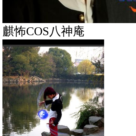
麒怖COS八神庵