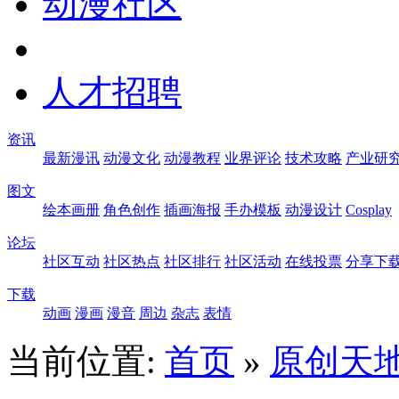
动漫社区
人才招聘
资讯
最新漫讯
动漫文化
动漫教程
业界评论
技术攻略
产业研
图文
绘本画册
角色创作
插画海报
手办模板
动漫设计
Cosplay
论坛
社区互动
社区热点
社区排行
社区活动
在线投票
分享下
下载
动画
漫画
漫音
周边
杂志
表情
当前位置:
首页
»
原创天