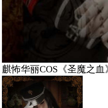
麒怖华丽COS《圣魔之血