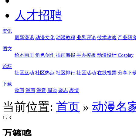
人才招聘
资讯
最新漫讯
动漫文化
动漫教程
业界评论
技术攻略
产业研
图文
绘本画册
角色创作
插画海报
手办模板
动漫设计
Cosplay
论坛
社区互动
社区热点
社区排行
社区活动
在线投票
分享下
下载
动画
漫画
漫音
周边
杂志
表情
当前位置:
首页
»
动漫名
1
/ 3
万籁鸣