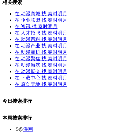
相关搜索
在
动漫商城
找 秦时明月
在
企业联盟
找 秦时明月
在
资讯
找 秦时明月
在
人才招聘
找 秦时明月
在
动漫百科
找 秦时明月
在
动漫产业
找 秦时明月
在
动漫商机
找 秦时明月
在
动漫聚焦
找 秦时明月
在
动漫游戏
找 秦时明月
在
动漫展会
找 秦时明月
在
下载中心
找 秦时明月
在
原创天地
找 秦时明月
今日搜索排行
本周搜索排行
5条
漫画