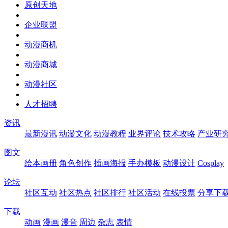
原创天地
企业联盟
动漫商机
动漫商城
动漫社区
人才招聘
资讯
最新漫讯
动漫文化
动漫教程
业界评论
技术攻略
产业研
图文
绘本画册
角色创作
插画海报
手办模板
动漫设计
Cosplay
论坛
社区互动
社区热点
社区排行
社区活动
在线投票
分享下
下载
动画
漫画
漫音
周边
杂志
表情