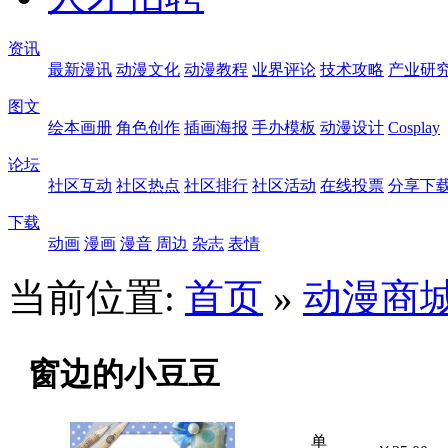
资讯
最新漫讯
动漫文化
动漫教程
业界评论
技术攻略
产业研
图文
绘本画册
角色创作
插画海报
手办模板
动漫设计
Cosplay
论坛
社区互动
社区热点
社区排行
社区活动
在线投票
分享下
下载
动画
漫画
漫音
周边
杂志
表情
当前位置:
首页
»
动漫商
窗边的小豆豆
单