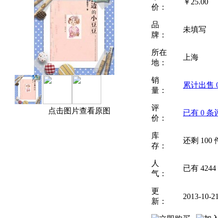
￥
25.00
价：
品
未填写
牌：
所在
上海
地：
销
累计出售
量：
评
点击图片查看原图
已有
0
条
价：
库
还剩
100
存：
人
已有
4244
气：
更
2013-10-2
新：