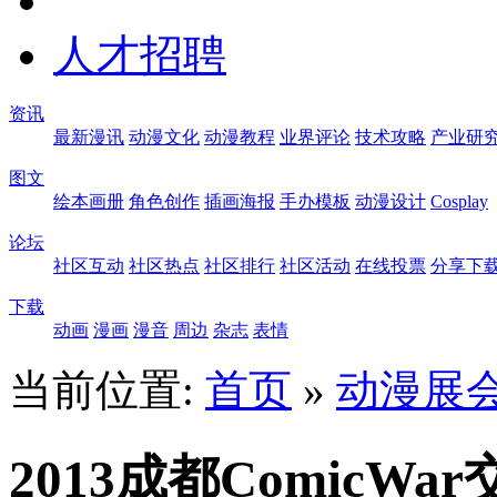
人才招聘
资讯
最新漫讯
动漫文化
动漫教程
业界评论
技术攻略
产业研
图文
绘本画册
角色创作
插画海报
手办模板
动漫设计
Cosplay
论坛
社区互动
社区热点
社区排行
社区活动
在线投票
分享下
下载
动画
漫画
漫音
周边
杂志
表情
当前位置:
首页
»
动漫展
2013成都ComicWa