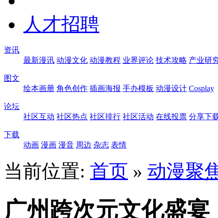
人才招聘
资讯
最新漫讯
动漫文化
动漫教程
业界评论
技术攻略
产业研
图文
绘本画册
角色创作
插画海报
手办模板
动漫设计
Cosplay
论坛
社区互动
社区热点
社区排行
社区活动
在线投票
分享下
下载
动画
漫画
漫音
周边
杂志
表情
当前位置:
首页
»
动漫聚
广州跨次元文化盛宴