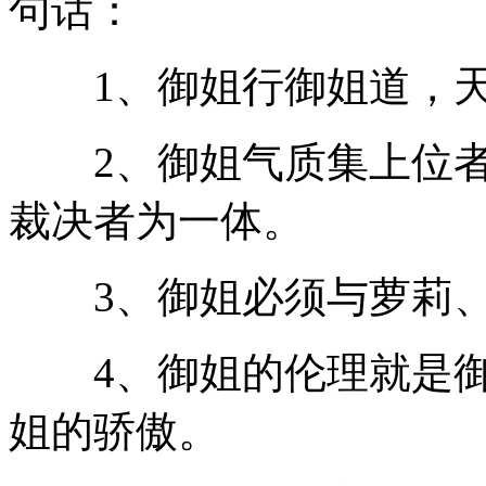
句话：
1、御姐行御姐道，天
2、御姐气质集上位者
裁决者为一体。
3、御姐必须与萝莉、
4、御姐的伦理就是御
姐的骄傲。