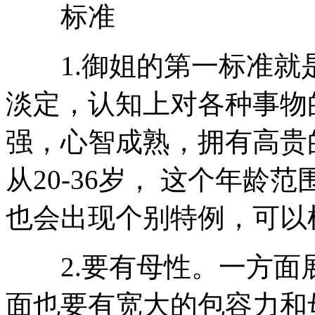
标准
1.御姐的第一标准就
淡定，认知上对各种事物
强，心智成熟，拥有高贵
从20-36岁， 这个年
也会出现个别特例，可以
2.要有母性。一方面
面也要有宽大的包容力和