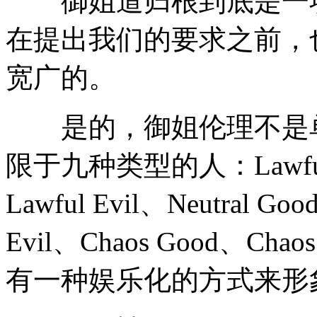
御姐道归根到底是一项
在提出我们的要求之前，
宽广的。
是的，御姐伦理不是单
限于九种类型的人：Lawful Go
Lawful Evil、Neutral Goo
Evil、Chaos Good、Chao
有一种娱乐化的方式来形