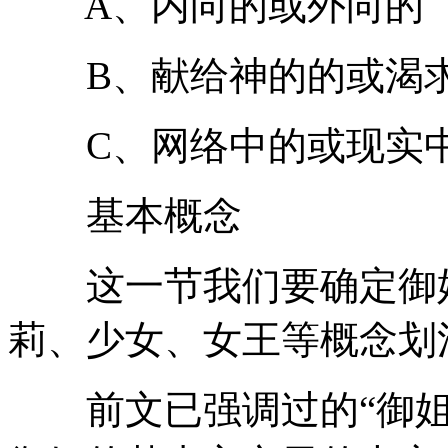
A、内向的或外向的
B、献给神的的或渴求
C、网络中的或现实
基本概念
这一节我们要确定御姐
莉、少女、女王等概念划
前文已强调过的“御姐