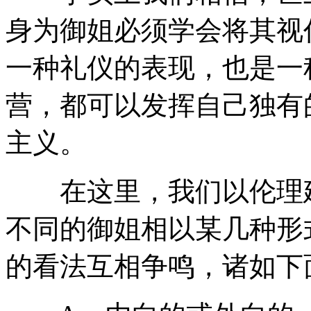
身为御姐必须学会将其视
一种礼仪的表现，也是一
营，都可以发挥自己独有
主义。
在这里，我们以伦理建
不同的御姐相以某几种形
的看法互相争鸣，诸如下