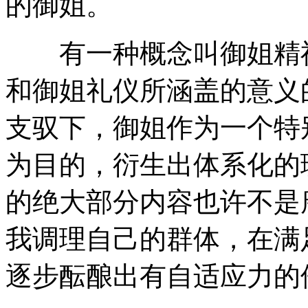
的御姐。
有一种概念叫御姐精神
和御姐礼仪所涵盖的意义
支驭下，御姐作为一个特
为目的，衍生出体系化的
的绝大部分内容也许不是
我调理自己的群体，在满
逐步酝酿出有自适应力的