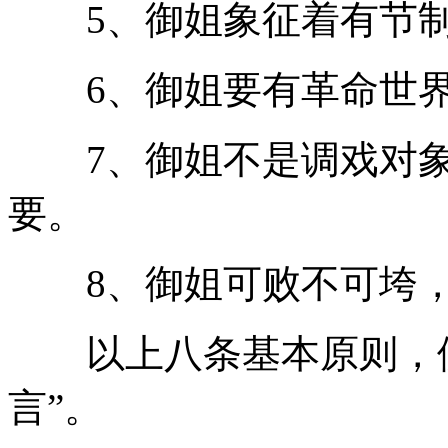
5、御姐象征着有节制
6、御姐要有革命世界
7、御姐不是调戏对象
要。
8、御姐可败不可垮，
以上八条基本原则，便
言”。