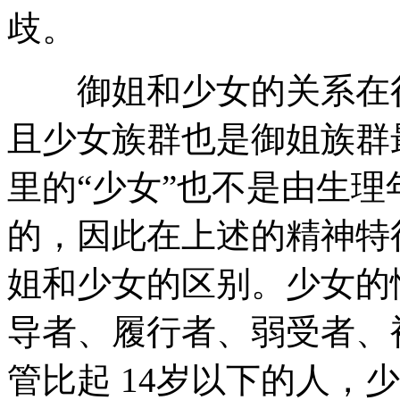
歧。
御姐和少女的关系在很
且少女族群也是御姐族群
里的“少女”也不是由生
的，因此在上述的精神特
姐和少女的区别。少女的
导者、履行者、弱受者、
管比起 14岁以下的人，