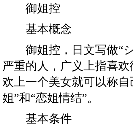
御姐控
基本概念
御姐控，日文写做“シ
严重的人，广义上指喜欢
欢上一个美女就可以称自
姐”和“恋姐情结”。
基本条件