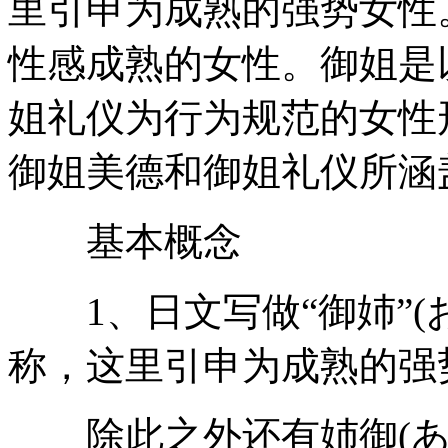
里引申为成熟的强势女性
性感成熟的女性。御姐是
姐礼仪为行为规范的女性
御姐美德和御姐礼仪所涵
基本概念
1、日文写做“御姉”(
称，这里引申为成熟的强
除此之外还有姉御(あね